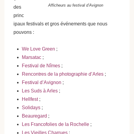
Afficheurs au festival d’Avignon
des
princ
ipaux festivals et gros événements que nous
pouvons :
We Love Green
;
Marsatac
;
Festival de Nîmes
;
Rencontres de la photographie d’Arles
;
Festival d’Avignon
;
Les Suds à Arles
;
Hellfe
st
;
Solida
ys
;
Beauregard
;
Les Francofolies de la Rochelle
;
Les Vieilles Charrues
;