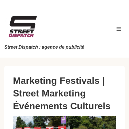
↓
passer
au
contenu
MEN
principal
Street Dispatch : agence de publicité
Marketing Festivals |
Street Marketing
Événements Culturels