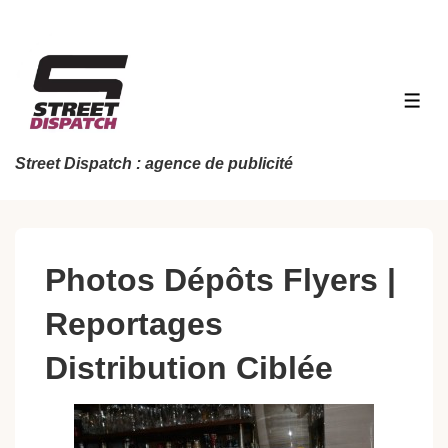
↓
passer
au
contenu
MEN
principal
Street Dispatch : agence de publicité
Photos Dépôts Flyers |
Reportages
Distribution Ciblée