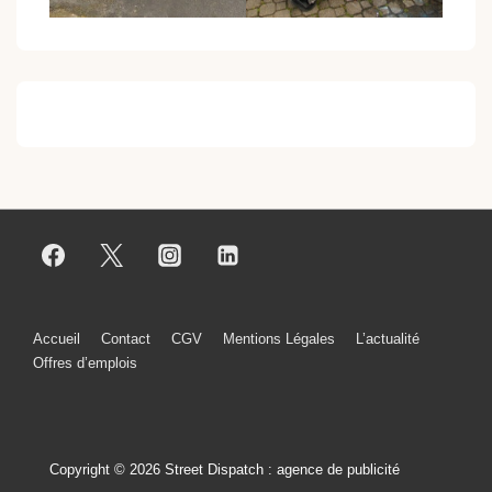
Menu
Accueil
Contact
CGV
Mentions Légales
L’actualité
Offres d’emplois
du
bas
de
Copyright © 2026 Street Dispatch : agence de publicité
page