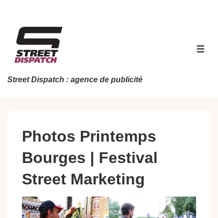
↓
passer
au
contenu
MEN
principal
Street Dispatch : agence de publicité
Photos Printemps
Bourges | Festival
Street Marketing