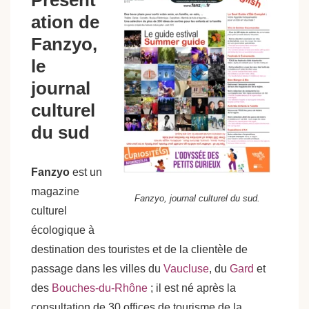
Présent
ation de
Fanzyo,
le
journal
culturel
du sud
Fanzyo
est un
magazine
Fanzyo, journal culturel du sud.
culturel
écologique à
destination des touristes et de la clientèle de
passage dans les villes du
Vaucluse
, du
Gard
et
des
Bouches-du-Rhône
; il est né après la
consultation de 30 offices de tourisme de la