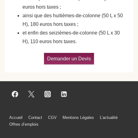
euros hors taxes ;
ainsi que des huitièmes-de-colonne (50 L x 50
H), 180 euros hors taxes ;
et enfin des seizièmes-de-colonne (50 L x 30
H), 110 euros hors taxes.
Demander un Devis
Menu
Accueil
Contact
CGV
Mentions Légales
L’actualité
Offres d’emplois
du