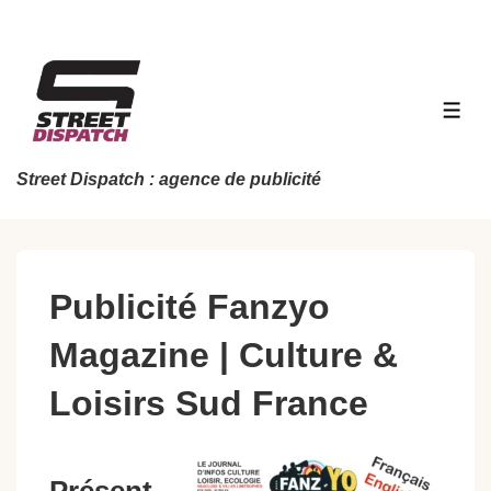
↓
passer
au
contenu
MEN
principal
Street Dispatch : agence de publicité
Publicité Fanzyo
Magazine | Culture &
Loisirs Sud France