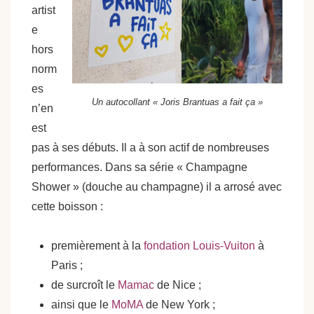
artist
e
hors
norm
es
Un autocollant « Joris Brantuas a fait ça »
n’en
est
pas à ses débuts. Il a à son actif de nombreuses
performances. Dans sa série « Champagne
Shower » (douche au champagne) il a arrosé avec
cette boisson :
premièrement à la
fondation Louis-Vuiton
à
Paris ;
de surcroît le
Mamac
de Nice ;
ainsi que le
MoMA
de New York ;