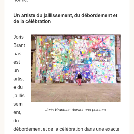
Un artiste du jaillissement, du débordement et
de la célébration
Joris
Brant
uas
est
un
artist
e du
jaillis
sem
Joris Brantuas devant une peinture
ent,
du
débordement et de la célébration dans une exacte