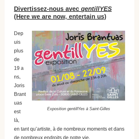
Divertissez-nous avec
gentillYES
(Here we are now, entertain us)
Dep
uis
plus
de
19 a
ns,
Joris
Brant
uas
Exposition gentillYes à Saint-Gilles
est
là,
en tant qu’artiste, à de nombreux moments et dans
de nombreux endroits de notre vie.