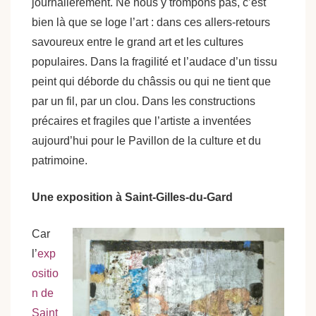
journalièrement. Ne nous y trompons pas, c’est
bien là que se loge l’art : dans ces allers-retours
savoureux entre le grand art et les cultures
populaires. Dans la fragilité et l’audace d’un tissu
peint qui déborde du châssis ou qui ne tient que
par un fil, par un clou. Dans les constructions
précaires et fragiles que l’artiste a inventées
aujourd’hui pour le Pavillon de la culture et du
patrimoine.
Une exposition à Saint-Gilles-du-Gard
Car
l’
exp
ositio
n de
Saint