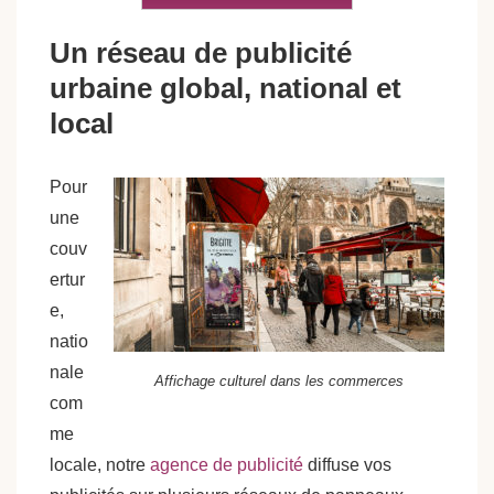
Un réseau de publicité
urbaine global, national et
local
Pour
une
couv
ertur
e,
natio
nale
Affichage culturel dans les commerces
com
me
locale, notre
agence de publicité
diffuse vos