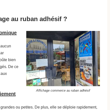
hage au ruban adhésif ?
nomique
, aucun
Par
oûte bien
égés. De ce
t aux
Affichage commerce au ruban adhésif
oiement
 grandes ou petites. De plus, elle se déploie rapidement,