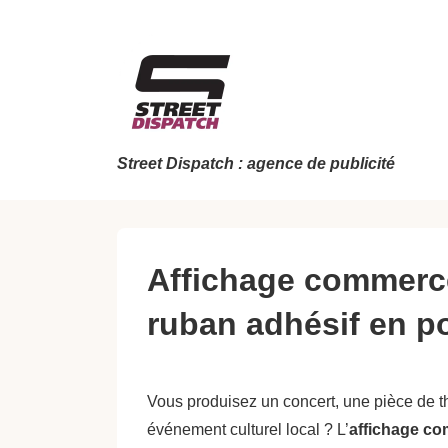
↓
passer
au
contenu
principal
Street Dispatch : agence de publicité
Affichage commerce
ruban adhésif en po
Vous produisez un concert, une pièce de t
événement culturel local ? L’
affichage c