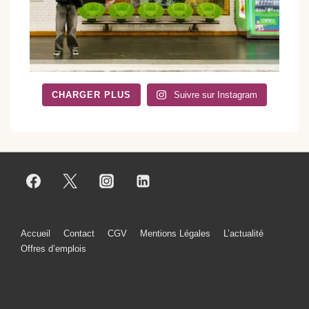
CHARGER PLUS
Suivre sur Instagram
Menu
Accueil
Contact
CGV
Mentions Légales
L’actualité
Offres d’emplois
du
bas
de