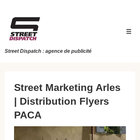
↓
passer
au
contenu
MEN
principal
Street Dispatch : agence de publicité
Street Marketing Arles
| Distribution Flyers
PACA