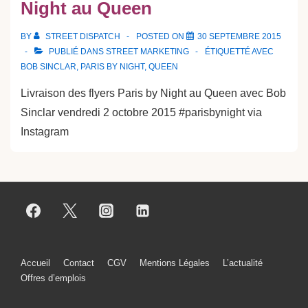
Night au Queen
BY
STREET DISPATCH
POSTED ON
30 SEPTEMBRE 2015
PUBLIÉ DANS
STREET MARKETING
ÉTIQUETTÉ AVEC
BOB SINCLAR
,
PARIS BY NIGHT
,
QUEEN
Livraison des flyers Paris by Night au Queen avec Bob
Sinclar vendredi 2 octobre 2015 #parisbynight via
Instagram
Menu
Accueil
Contact
CGV
Mentions Légales
L’actualité
Offres d’emplois
du