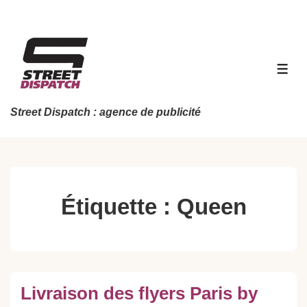
↓
passer
au
contenu
MEN
principal
Street Dispatch : agence de publicité
Étiquette :
Queen
Livraison des flyers Paris by