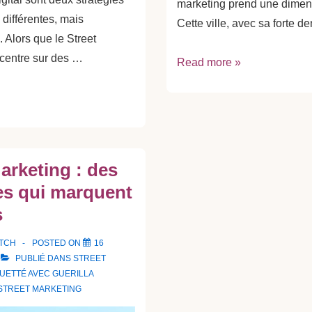
marketing prend une dimen
 différentes, mais
Cette ville, avec sa forte d
 Alors que le Street
centre sur des …
Pourquoi
Read more »
choisir
une
agence
street
marketing
arketing : des
Paris
s qui marquent
?
s
ATCH
POSTED ON
16
PUBLIÉ DANS
STREET
QUETTÉ AVEC
GUERILLA
STREET MARKETING