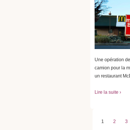
Une opération de
camion pour la m
un restaurant Mc
Lire la suite ›
Paginat
1
2
3