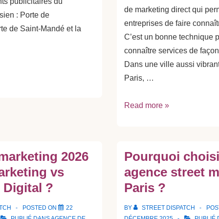
s publicitaires du
de marketing direct qui per
sien : Porte de
entreprises de faire connaît
rte de Saint-Mandé et la
C’est un bonne technique p
connaître services de façon
Dans une ville aussi vibran
Paris, …
Distribuer
Read more »
des
Flyers
à
 marketing 2026
Pourquoi choisi
Paris
arketing vs
agence street m
Digital ?
Paris ?
ATCH
POSTED ON
22
BY
STREET DISPATCH
POS
PUBLIÉ DANS
AGENCE DE
DÉCEMBRE 2025
PUBLIÉ