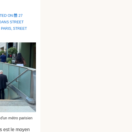
TED ON
27
 DANS
STREET
C
PARIS
,
STREET
 d'un métro parisien
is est le moyen