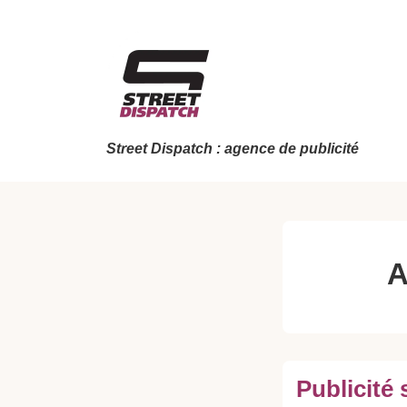
↓
passer
au
contenu
principal
Street Dispatch : agence de publicité
A
Publicité 