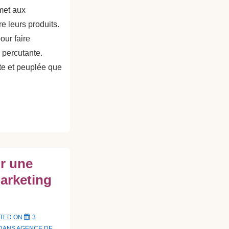
met aux
re leurs produits.
our faire
 percutante.
te et peuplée que
r une
arketing
TED ON
3
 DANS
AGENCE DE