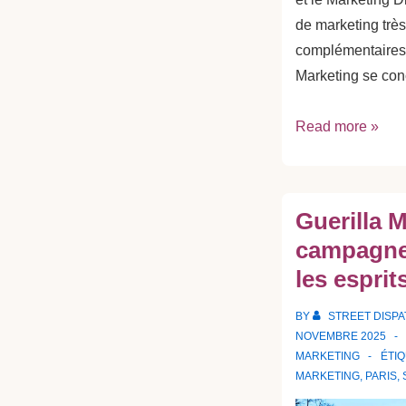
de marketing très
complémentaires.
Marketing se con
Stratégie
Read more »
marketing
2026
:
Guerilla M
Street
campagne
Marketing
les esprit
vs
Marketing
BY
STREET DISP
Digital
NOVEMBRE 2025
?
MARKETING
ÉTI
MARKETING
,
PARIS
,