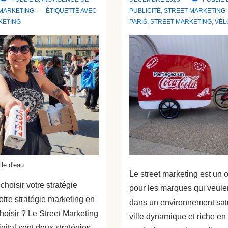
MARKETING
ÉTIQUETTÉ AVEC
PUBLICITÉ
,
STREET MARKETING
KETING
PARIS
,
STREET MARKETING
,
VÉL
lle d'eau
Le street marketing est un o
choisir votre stratégie
pour les marques qui veul
tre stratégie marketing en
dans un environnement satu
oisir ? Le Street Marketing
ville dynamique et riche en c
igital sont deux stratégies