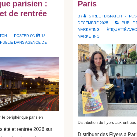
ue parisien :
Paris
 et de rentrée
BY
STREET DISPATCH
POS
DÉCEMBRE 2025
PUBLIÉ
MARKETING
ÉTIQUETTÉ AVE
ATCH
POSTED ON
18
MARKETING
PUBLIÉ DANS
AGENCE DE
 le périphérique parisien
Distribution de flyers aux entrées
ls été et rentrée 2026 sur
Distribuer des Flyers à Par