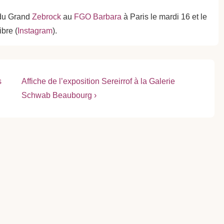
 du Grand
Zebrock
au
FGO Barbara
à Paris le mardi 16 et le
ibre (
Instagram
).
Next
s
Affiche de l’exposition Sereirrof à la Galerie
Post
Schwab Beaubourg ›
is