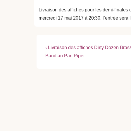
Livraison des affiches pour les demi-finales
mercredi 17 mai 2017 à 20:30, l’entrée sera l
Navigation
Previous
‹ Livraison des affiches Dirty Dozen Bras
Post
de
Band au Pan Piper
is
l’article