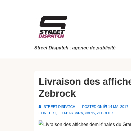
↓
passer
au
contenu
principal
Street Dispatch : agence de publicité
Livraison des affic
Zebrock
STREET DISPATCH
POSTED ON
14 MAI 2017
CONCERT
,
FGO-BARBARA
,
PARIS
,
ZEBROCK