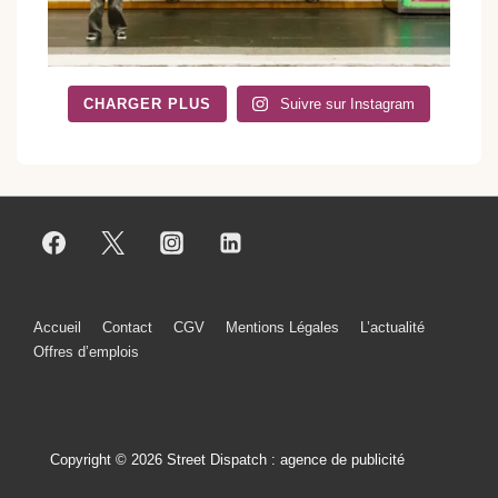
CHARGER PLUS
Suivre sur Instagram
Menu
Accueil
Contact
CGV
Mentions Légales
L’actualité
Offres d’emplois
du
bas
de
Copyright © 2026 Street Dispatch : agence de publicité
page