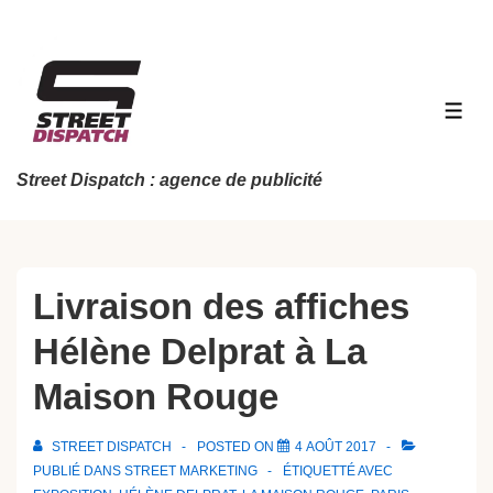
↓
passer
au
contenu
MEN
principal
Street Dispatch : agence de publicité
Livraison des affiches
Hélène Delprat à La
Maison Rouge
STREET DISPATCH
POSTED ON
4 AOÛT 2017
PUBLIÉ DANS
STREET MARKETING
ÉTIQUETTÉ AVEC