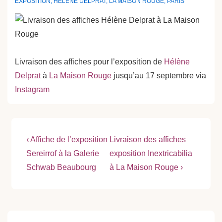
EXPOSITION
,
HÉLÈNE DELPRAT
,
LA MAISON ROUGE
,
PARIS
Livraison des affiches pour l’exposition de
Hélène
Delprat
à
La Maison Rouge
jusqu’au 17 septembre via
Instagram
Navigation
Previous
Next
‹ Affiche de l’exposition
Livraison des affiches
Post
Post
de
Sereirrof à la Galerie
exposition Inextricabilia
is
is
Schwab Beaubourg
à La Maison Rouge ›
l’article