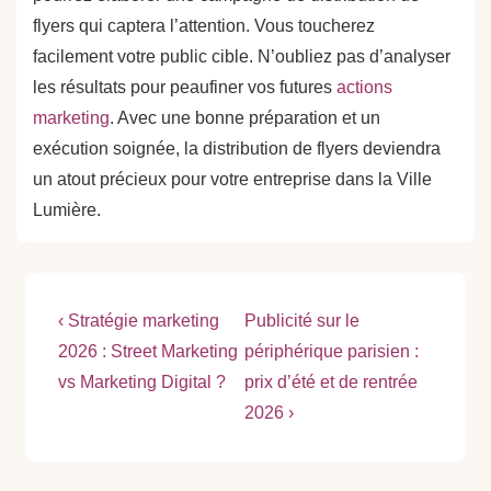
flyers qui captera l’attention. Vous toucherez
facilement votre public cible. N’oubliez pas d’analyser
les résultats pour peaufiner vos futures
actions
marketing
. Avec une bonne préparation et un
exécution soignée, la distribution de flyers deviendra
un atout précieux pour votre entreprise dans la Ville
Lumière.
Navigation
Previous
Next
‹ Stratégie marketing
Publicité sur le
Post
Post
de
2026 : Street Marketing
périphérique parisien :
is
is
vs Marketing Digital ?
prix d’été et de rentrée
l’article
2026 ›