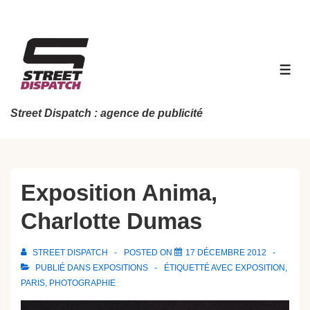
↓
passer
au
contenu
MEN
principal
Street Dispatch : agence de publicité
Exposition Anima,
Charlotte Dumas
STREET DISPATCH
POSTED ON
17 DÉCEMBRE 2012
PUBLIÉ DANS
EXPOSITIONS
ÉTIQUETTÉ AVEC
EXPOSITION
,
PARIS
,
PHOTOGRAPHIE