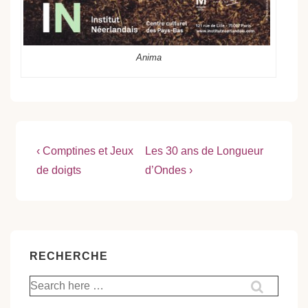
Anima
Navigation
Previous
Next
‹ Comptines et Jeux
Les 30 ans de Longueur
Post
Post
de
de doigts
d’Ondes ›
is
is
l’article
RECHERCHE
Recherche
pour: