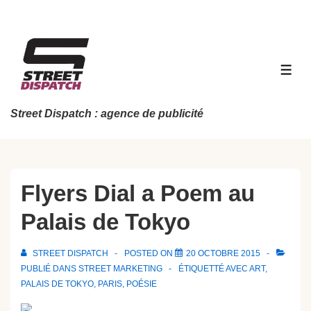
↓
passer
au
contenu
MEN
principal
Street Dispatch : agence de publicité
Flyers Dial a Poem au
Palais de Tokyo
STREET DISPATCH
POSTED ON
20 OCTOBRE 2015
PUBLIÉ DANS
STREET MARKETING
ÉTIQUETTÉ AVEC
ART
,
PALAIS DE TOKYO
,
PARIS
,
POÉSIE