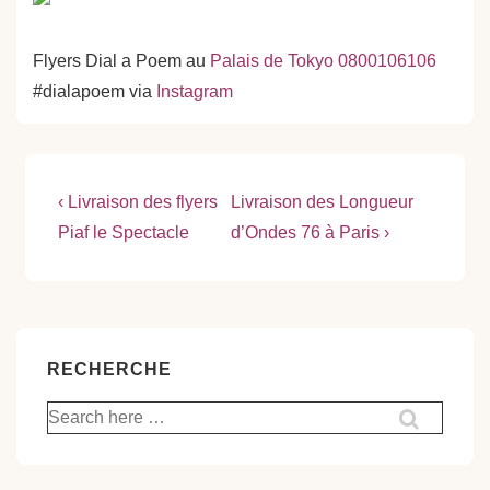
Flyers Dial a Poem au
Palais de Tokyo
0800106106
#dialapoem via
Instagram
Navigation
Previous
Next
‹ Livraison des flyers
Livraison des Longueur
Post
Post
de
Piaf le Spectacle
d’Ondes 76 à Paris ›
is
is
l’article
RECHERCHE
Recherche
pour: