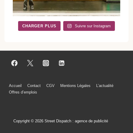
CHARGER PLUS
Suivre sur Instagram
Menu
Accueil
Contact
CGV
Mentions Légales
L’actualité
Offres d’emplois
du
bas
de
Copyright © 2026 Street Dispatch : agence de publicité
page