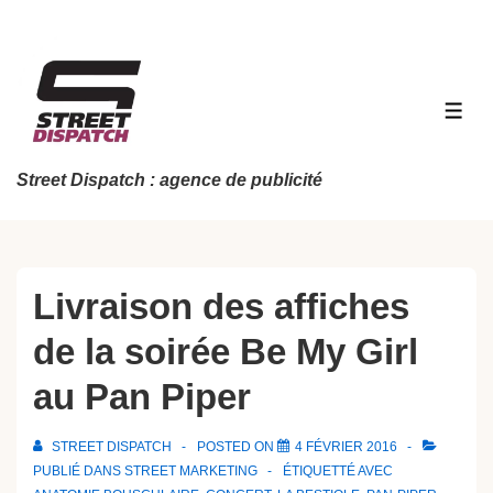
↓
passer
au
contenu
MEN
principal
Street Dispatch : agence de publicité
Livraison des affiches
de la soirée Be My Girl
au Pan Piper
STREET DISPATCH
POSTED ON
4 FÉVRIER 2016
PUBLIÉ DANS
STREET MARKETING
ÉTIQUETTÉ AVEC