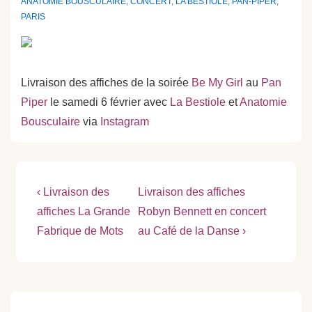
ANATOMIE BOUSCULAIRE
,
CONCERT
,
LA BESTIOLE
,
PAN-PIPER
,
PARIS
Livraison des affiches de la soirée
Be My Girl
au
Pan
Piper
le samedi 6 février avec
La Bestiole
et
Anatomie
Bousculaire
via
Instagram
Navigation
Previous
Next
‹ Livraison des
Livraison des affiches
Post
Post
de
affiches La Grande
Robyn Bennett en concert
is
is
Fabrique de Mots
au Café de la Danse ›
l’article