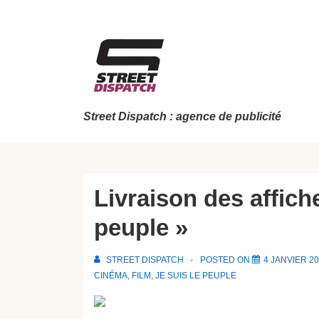
↓
passer
au
contenu
principal
Street Dispatch : agence de publicité
Livraison des affiche
peuple »
STREET DISPATCH
POSTED ON
4 JANVIER 2
CINÉMA
,
FILM
,
JE SUIS LE PEUPLE