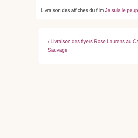
Livraison des affiches du film
Je suis le peup
Navigation
Previous
‹ Livraison des flyers Rose Laurens au C
Post
de
Sauvage
is
l’article