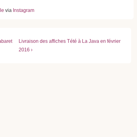
le
via
Instagram
Next
abaret
Livraison des affiches Tété à La Java en février
Post
2016 ›
is