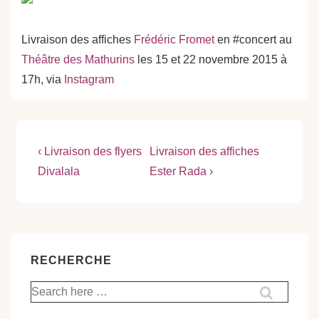
Livraison des affiches
Frédéric Fromet
en #concert au
Théâtre des Mathurins
les 15 et 22 novembre 2015 à
17h, via
Instagram
Navigation
Previous
Next
‹ Livraison des flyers
Livraison des affiches
Post
Post
de
Divalala
Ester Rada ›
is
is
l’article
RECHERCHE
Recherche
pour: