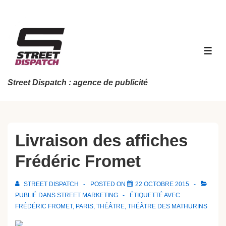
↓
passer
au
contenu
MEN
principal
Street Dispatch : agence de publicité
Livraison des affiches
Frédéric Fromet
STREET DISPATCH
POSTED ON
22 OCTOBRE 2015
PUBLIÉ DANS
STREET MARKETING
ÉTIQUETTÉ AVEC
FRÉDÉRIC FROMET
,
PARIS
,
THÉÂTRE
,
THÉÂTRE DES MATHURINS