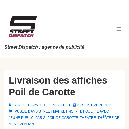
↓
passer
au
contenu
MEN
principal
Street Dispatch : agence de publicité
Livraison des affiches
Poil de Carotte
STREET DISPATCH
POSTED ON
21 SEPTEMBRE 2015
PUBLIÉ DANS
STREET MARKETING
ÉTIQUETTÉ AVEC
JEUNE PUBLIC
,
PARIS
,
POIL DE CAROTTE
,
THÉÂTRE
,
THÉÂTRE DE
MÉNILMONTANT