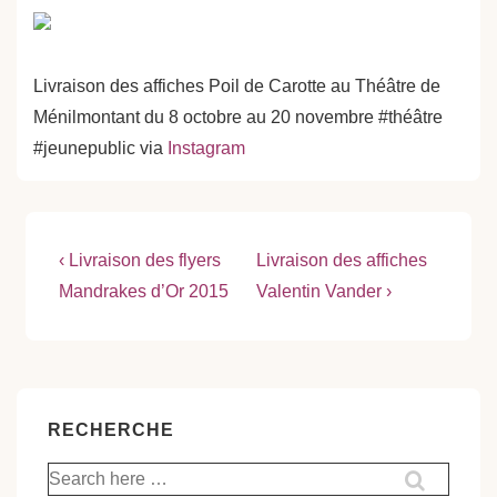
Livraison des affiches Poil de Carotte au Théâtre de
Ménilmontant du 8 octobre au 20 novembre #théâtre
#jeunepublic via
Instagram
Navigation
Previous
Next
‹ Livraison des flyers
Livraison des affiches
Post
Post
de
Mandrakes d’Or 2015
Valentin Vander ›
is
is
l’article
RECHERCHE
Recherche