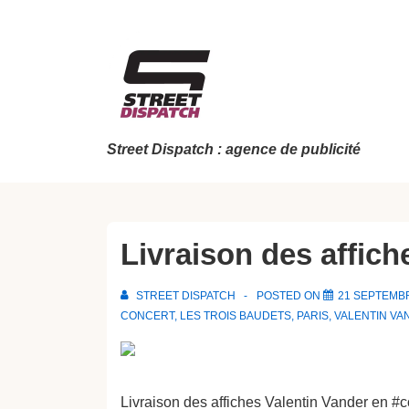
↓
passer
au
contenu
principal
Street Dispatch : agence de publicité
Livraison des affich
STREET DISPATCH
POSTED ON
21 SEPTEMB
CONCERT
,
LES TROIS BAUDETS
,
PARIS
,
VALENTIN VA
Livraison des affiches Valentin Vander en #c