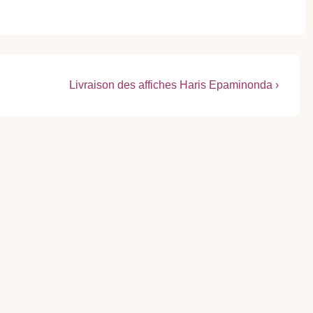
Next
Livraison des affiches Haris Epaminonda ›
Post
is