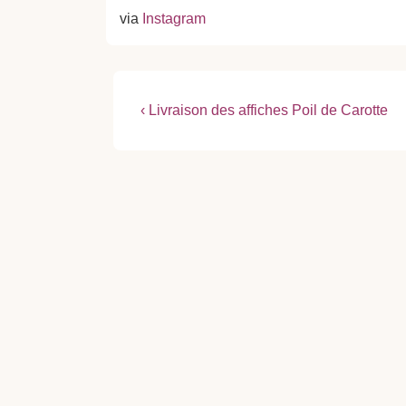
via
Instagram
Navigation
Previous
‹ Livraison des affiches Poil de Carotte
Post
de
is
l’article