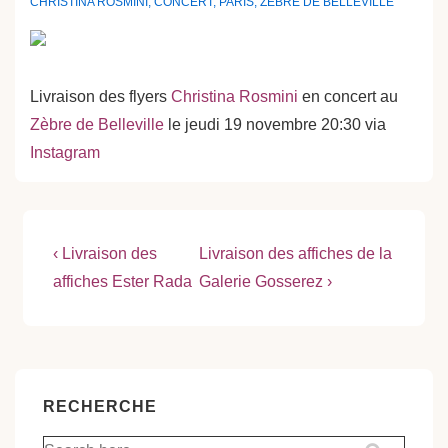
CHRISTINA ROSMINI
,
CONCERT
,
PARIS
,
ZÈBRE DE BELLEVILLE
Livraison des flyers
Christina Rosmini
en concert au
Zèbre de Belleville
le jeudi 19 novembre 20:30 via
Instagram
Navigation
Previous
Next
‹ Livraison des
Livraison des affiches de la
Post
Post
de
affiches Ester Rada
Galerie Gosserez ›
is
is
l’article
RECHERCHE
Recherche