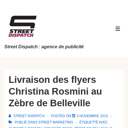
↓
passer
au
contenu
MEN
principal
Street Dispatch : agence de publicité
Livraison des flyers
Christina Rosmini au
Zèbre de Belleville
STREET DISPATCH
POSTED ON
3 NOVEMBRE 2015
PUBLIÉ DANS
STREET MARKETING
ÉTIQUETTÉ AVEC