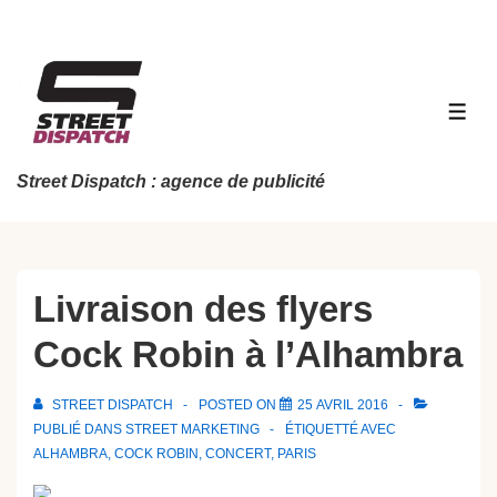
↓
passer
au
contenu
MEN
principal
Street Dispatch : agence de publicité
Livraison des flyers
Cock Robin à l’Alhambra
STREET DISPATCH
POSTED ON
25 AVRIL 2016
PUBLIÉ DANS
STREET MARKETING
ÉTIQUETTÉ AVEC
ALHAMBRA
,
COCK ROBIN
,
CONCERT
,
PARIS