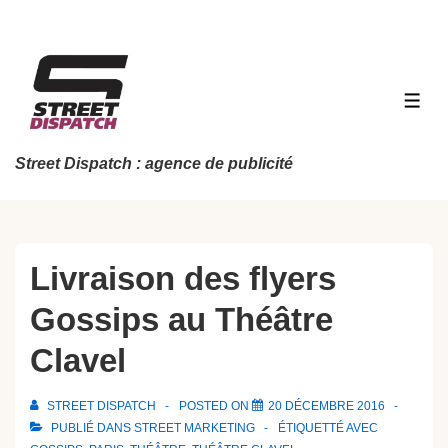
↓
passer
au
contenu
MEN
principal
Street Dispatch : agence de publicité
Livraison des flyers
Gossips au Théâtre
Clavel
STREET DISPATCH
POSTED ON
20 DÉCEMBRE 2016
PUBLIÉ DANS
STREET MARKETING
ÉTIQUETTÉ AVEC