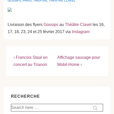
GOSSIPS
,
PARIS
,
THÉÂTRE
,
THÉÂTRE CLAVEL
Livraison des flyers
Gossips
au
Théâtre Clavel
les 16,
17, 18, 23, 24 et 25 février 2017 via
Instagram
Navigation
Previous
Next
‹ Francois Staal en
Affichage sauvage pour
Post
Post
de
concert au Trianon
Mobil-Home ›
is
is
l’article
RECHERCHE
Recherche
pour: