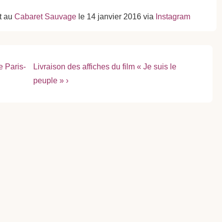
t au
Cabaret Sauvage
le 14 janvier 2016 via
Instagram
Next
e Paris-
Livraison des affiches du film « Je suis le
Post
peuple » ›
is