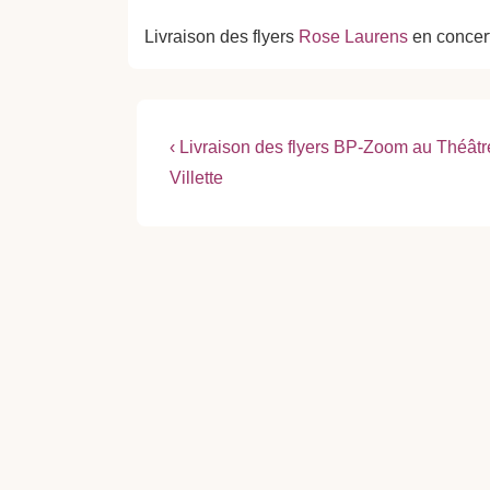
Livraison des flyers
Rose Laurens
en concer
Navigation
Previous
‹ Livraison des flyers BP-Zoom au Théâtr
Post
de
Villette
is
l’article