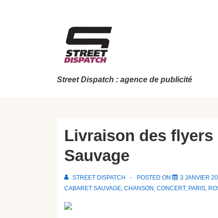
↓
passer
au
contenu
principal
Street Dispatch : agence de publicité
Livraison des flyer
Sauvage
STREET DISPATCH
POSTED ON
3 JANVIER 2
CABARET SAUVAGE
,
CHANSON
,
CONCERT
,
PARIS
,
RO