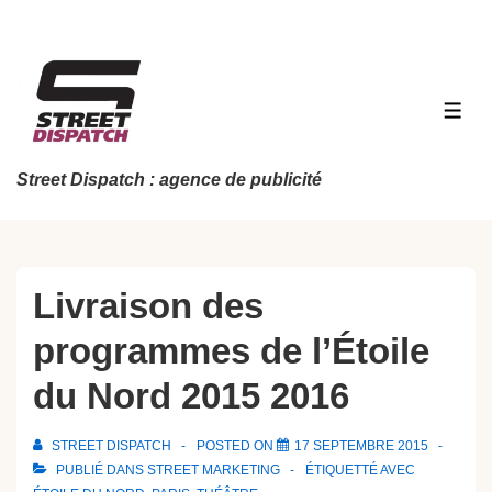
↓
passer
au
contenu
MEN
principal
Street Dispatch : agence de publicité
Livraison des
programmes de l’Étoile
du Nord 2015 2016
STREET DISPATCH
POSTED ON
17 SEPTEMBRE 2015
PUBLIÉ DANS
STREET MARKETING
ÉTIQUETTÉ AVEC