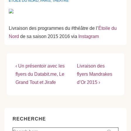
ÉTOILE DU NORD
,
PARIS
,
THÉÂTRE
Livraison des programmes du #théâtre de l’
Étoile du
Nord
de sa saison 2015 2016 via
Instagram
Navigation
Previous
Next
‹ Un présentoir avec les
Livraison des
Post
Post
de
flyers du Databit.me, Le
flyers Mandrakes
is
is
Grand Tout et Jirafe
d’Or 2015 ›
l’article
RECHERCHE
Recherche