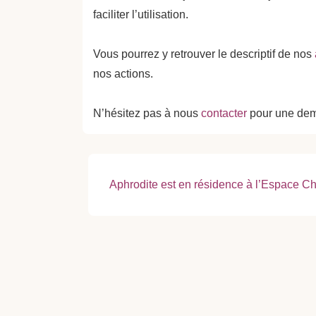
faciliter l’utilisation.
Vous pourrez y retrouver le descriptif de nos
nos actions.
N’hésitez pas à nous
contacter
pour une dem
Navigation
Next
Aphrodite est en résidence à l’Espace Chr
Post
de
is
l’article