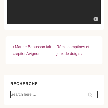
Navigation
Previous
Next
‹ Marine Baousson fait
Rémi, comptines et
Post
Post
de
crépiter Avignon
jeux de doigts ›
is
is
l’article
RECHERCHE
Recherche
pour: