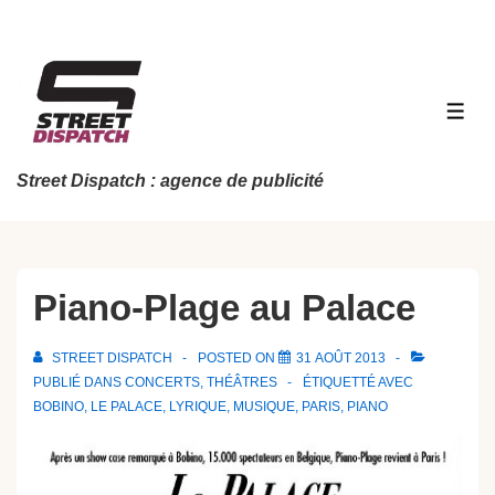
↓
passer
au
contenu
MEN
principal
Street Dispatch : agence de publicité
Piano-Plage au Palace
STREET DISPATCH
POSTED ON
31 AOÛT 2013
PUBLIÉ DANS
CONCERTS
,
THÉÂTRES
ÉTIQUETTÉ AVEC
BOBINO
,
LE PALACE
,
LYRIQUE
,
MUSIQUE
,
PARIS
,
PIANO