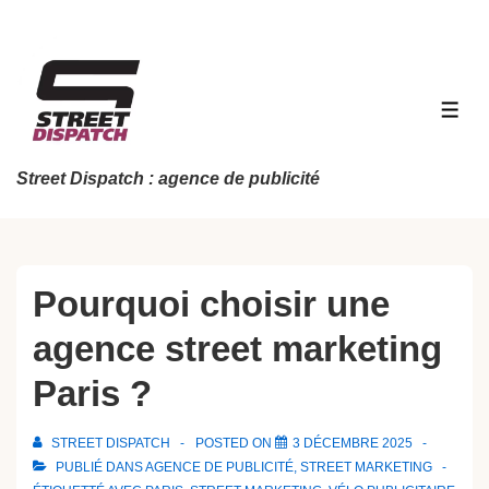
↓
passer
au
contenu
MEN
principal
Street Dispatch : agence de publicité
Pourquoi choisir une
agence street marketing
Paris ?
STREET DISPATCH
POSTED ON
3 DÉCEMBRE 2025
PUBLIÉ DANS
AGENCE DE PUBLICITÉ
,
STREET MARKETING