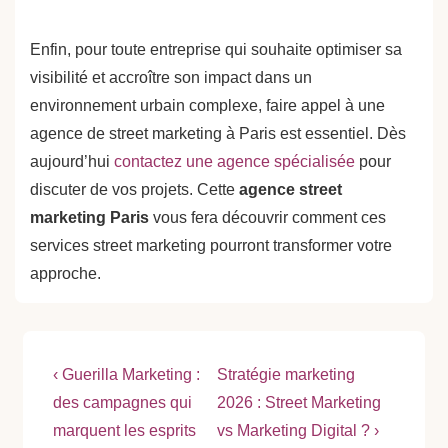
Enfin, pour toute entreprise qui souhaite optimiser sa
visibilité et accroître son impact dans un
environnement urbain complexe, faire appel à une
agence de street marketing à Paris est essentiel. Dès
aujourd’hui
contactez une agence spécialisée
pour
discuter de vos projets. Cette
agence street
marketing Paris
vous fera découvrir comment ces
services street marketing pourront transformer votre
approche.
Navigation
Previous
Next
‹ Guerilla Marketing :
Stratégie marketing
Post
Post
de
des campagnes qui
2026 : Street Marketing
is
is
marquent les esprits
vs Marketing Digital ? ›
l’article