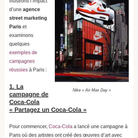
illustrons l’impact
d’une
agence
street marketing
Paris
et
examinons
quelques
exemples de
campagnes
réussies
à Paris :
1. La
Nike « Air Max Day »
campagne de
Coca-Cola
« Partagez un Coca-Cola »
Pour commencer,
Coca-Cola
a lancé une campagne à
Paris où des artistes ont créé des œuvres d’art avec