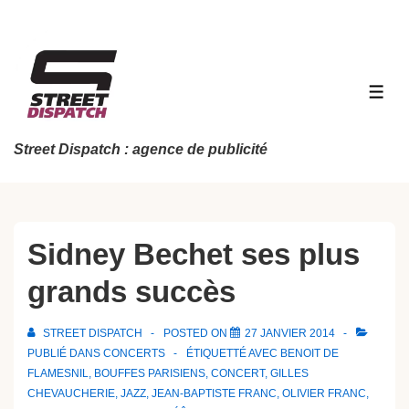
↓
passer
au
contenu
MEN
principal
Street Dispatch : agence de publicité
Sidney Bechet ses plus
grands succès
STREET DISPATCH
POSTED ON
27 JANVIER 2014
PUBLIÉ DANS
CONCERTS
ÉTIQUETTÉ AVEC
BENOIT DE
FLAMESNIL
,
BOUFFES PARISIENS
,
CONCERT
,
GILLES
CHEVAUCHERIE
,
JAZZ
,
JEAN-BAPTISTE FRANC
,
OLIVIER FRANC
,