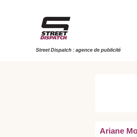
↓
passer
au
contenu
principal
Street Dispatch : agence de publicité
Ariane Mo