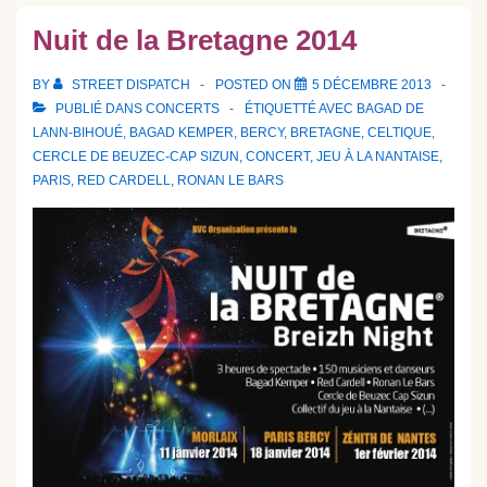
Nuit de la Bretagne 2014
BY
STREET DISPATCH
POSTED ON
5 DÉCEMBRE 2013
PUBLIÉ DANS
CONCERTS
ÉTIQUETTÉ AVEC
BAGAD DE
LANN-BIHOUÉ
,
BAGAD KEMPER
,
BERCY
,
BRETAGNE
,
CELTIQUE
,
CERCLE DE BEUZEC-CAP SIZUN
,
CONCERT
,
JEU À LA NANTAISE
,
PARIS
,
RED CARDELL
,
RONAN LE BARS