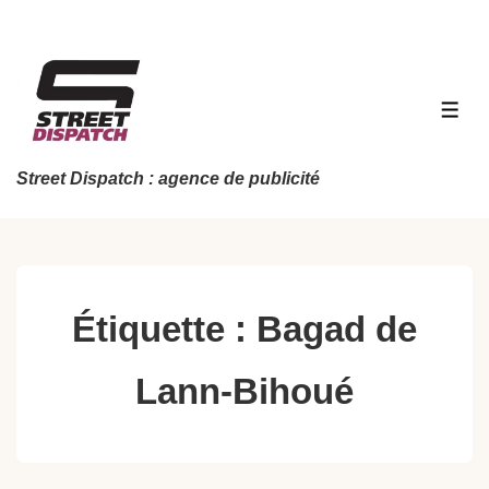
↓
passer
au
contenu
MEN
principal
Street Dispatch : agence de publicité
Étiquette :
Bagad de
Lann-Bihoué