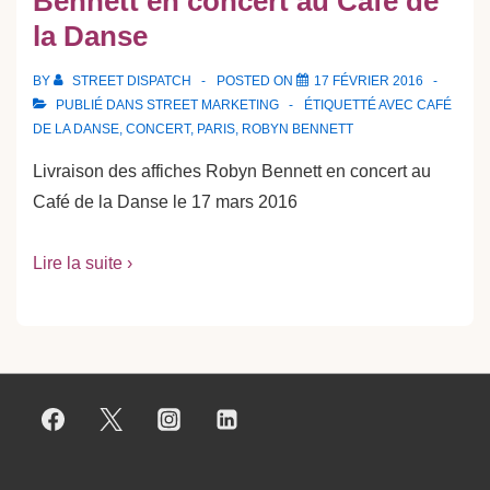
Bennett en concert au Café de
la Danse
BY
STREET DISPATCH
POSTED ON
17 FÉVRIER 2016
PUBLIÉ DANS
STREET MARKETING
ÉTIQUETTÉ AVEC
CAFÉ
DE LA DANSE
,
CONCERT
,
PARIS
,
ROBYN BENNETT
Livraison des affiches Robyn Bennett en concert au
Café de la Danse le 17 mars 2016
Lire la suite ›