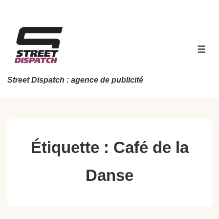
↓
passer
au
contenu
MEN
principal
Street Dispatch : agence de publicité
Étiquette :
Café de la
Danse