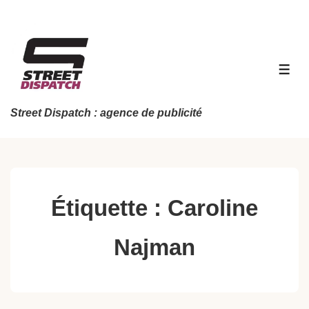
↓
passer
au
contenu
MEN
principal
Street Dispatch : agence de publicité
Étiquette :
Caroline
Najman