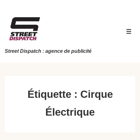
↓
passer
au
contenu
MEN
principal
Street Dispatch : agence de publicité
Étiquette :
Cirque
Électrique