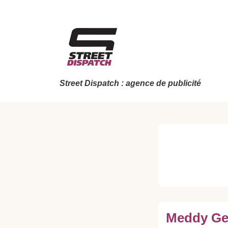
↓
passer
au
contenu
principal
Street Dispatch : agence de publicité
Meddy Ger