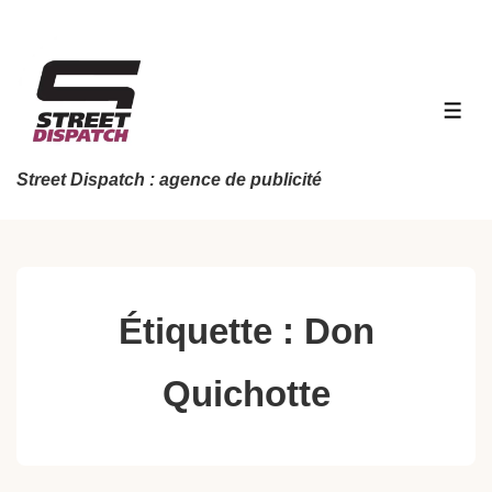
↓
passer
au
contenu
MEN
principal
Street Dispatch : agence de publicité
Étiquette :
Don
Quichotte