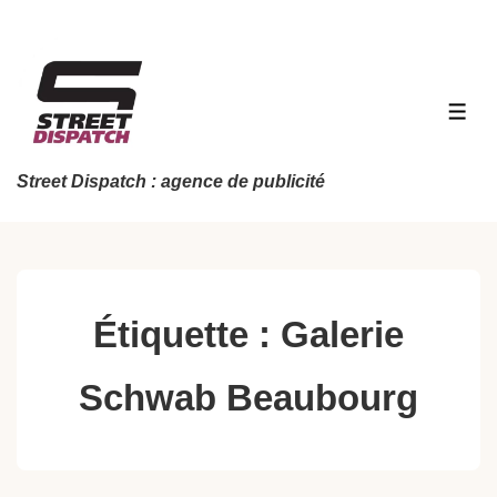
↓
passer
au
contenu
MEN
principal
Street Dispatch : agence de publicité
Étiquette :
Galerie
Schwab Beaubourg