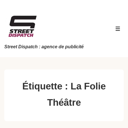
↓
passer
au
contenu
MEN
principal
Street Dispatch : agence de publicité
Étiquette :
La Folie
Théâtre