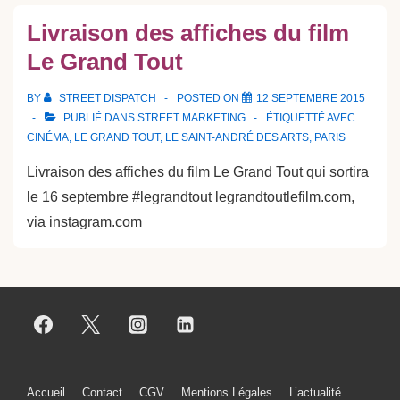
Livraison des affiches du film
Le Grand Tout
BY
STREET DISPATCH
POSTED ON
12 SEPTEMBRE 2015
PUBLIÉ DANS
STREET MARKETING
ÉTIQUETTÉ AVEC
CINÉMA
,
LE GRAND TOUT
,
LE SAINT-ANDRÉ DES ARTS
,
PARIS
Livraison des affiches du film Le Grand Tout qui sortira
le 16 septembre #legrandtout legrandtoutlefilm.com,
via instagram.com
Menu
Accueil
Contact
CGV
Mentions Légales
L’actualité