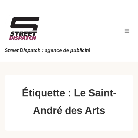
↓
passer
au
contenu
MEN
principal
Street Dispatch : agence de publicité
Étiquette :
Le Saint-
André des Arts