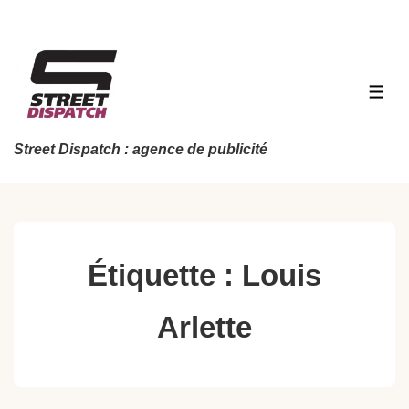
↓
passer
au
contenu
MEN
principal
Street Dispatch : agence de publicité
Étiquette :
Louis
Arlette