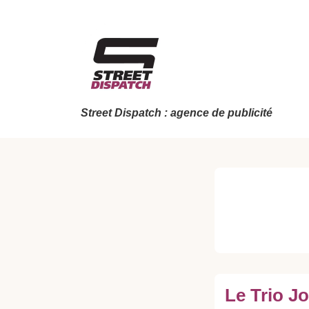
↓
passer
au
contenu
principal
Street Dispatch : agence de publicité
Le Trio J