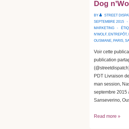
Dog n’Wo
BY
STREET DISP
SEPTEMBRE 2015
MARKETING
ÉTI
N'WOLF
,
ENTREPÔT
,
OUSMANE
,
PARIS
,
S
Voir cette public
publication parta
(@streetdispatch)
PDT Livraison de
man session, Na
septembre 2015 à
Sanseverino, O
Livraison
Read more »
des