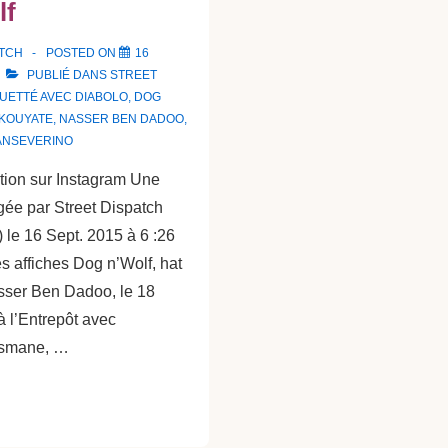
lf
ATCH
POSTED ON
16
PUBLIÉ DANS
STREET
QUETTÉ AVEC
DIABOLO
,
DOG
KOUYATE
,
NASSER BEN DADOO
,
ANSEVERINO
ation sur Instagram Une
gée par Street Dispatch
 le 16 Sept. 2015 à 6 :26
s affiches Dog n’Wolf, hat
sser Ben Dadoo, le 18
 l’Entrepôt avec
usmane, …