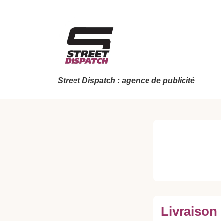
↓
passer
au
contenu
principal
Street Dispatch : agence de publicité
Livraison