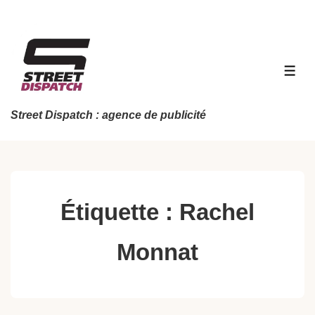
↓
passer
au
contenu
MEN
principal
Street Dispatch : agence de publicité
Étiquette :
Rachel
Monnat