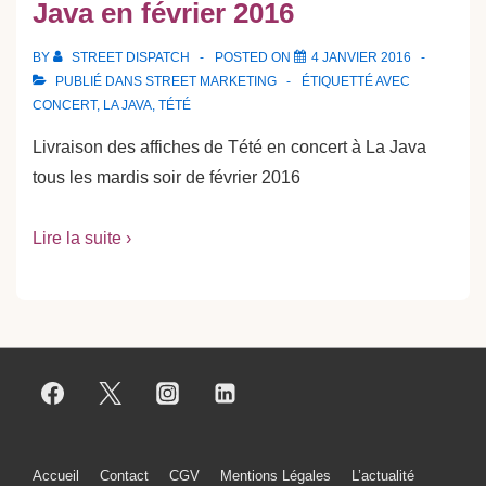
Java en février 2016
BY
STREET DISPATCH
POSTED ON
4 JANVIER 2016
PUBLIÉ DANS
STREET MARKETING
ÉTIQUETTÉ AVEC
CONCERT
,
LA JAVA
,
TÉTÉ
Livraison des affiches de Tété en concert à La Java
tous les mardis soir de février 2016
Lire la suite ›
Menu
Accueil
Contact
CGV
Mentions Légales
L’actualité