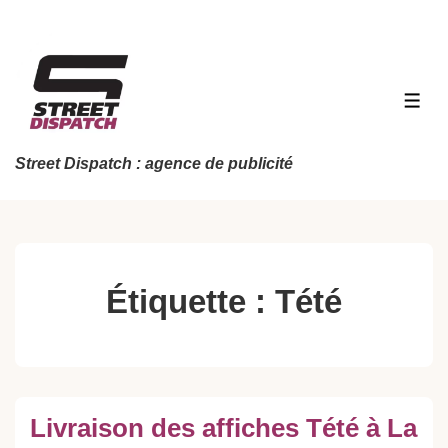
↓
passer
au
contenu
MEN
principal
Street Dispatch : agence de publicité
Étiquette :
Tété
Livraison des affiches Tété à La