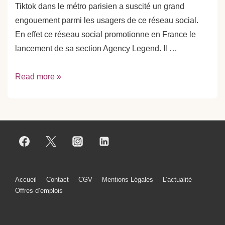
Tiktok dans le métro parisien a suscité un grand
engouement parmi les usagers de ce réseau social.
En effet ce réseau social promotionne en France le
lancement de sa section Agency Legend. Il …
Campagne
Read more »
d’affichage
publicitaire
dans
le
métro
pour
Tiktok
Menu
Accueil
Contact
CGV
Mentions Légales
L’actualité
Offres d’emplois
du
bas