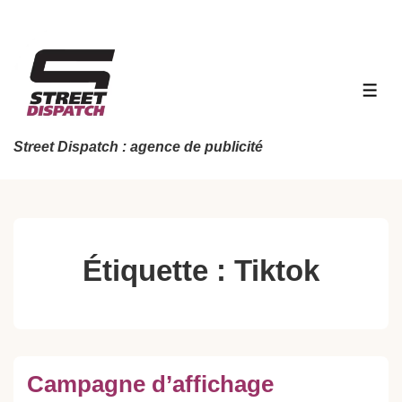
↓
passer
au
contenu
MEN
principal
Street Dispatch : agence de publicité
Étiquette :
Tiktok
Campagne d’affichage