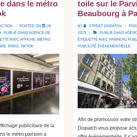
re dans le métro
toile sur le Parv
ok
Beaubourg à Pa
ACTION
POSTED ON
28
BY
STREET DISPATCH
POS
PUBLIÉ DANS
AGENCE DE
2025
PUBLIÉ DANS
AGENC
ETTÉ AVEC
AFFICHE
,
MÉTRO
,
ÉTIQUETTÉ AVEC
PANNEAU PUBL
IRE
,
PARIS
,
TIKTOK
PUBLICITÉ ÉVÉNEMENTIELLE
Afin de promouvoir votre str
ichage publicitaire de la
Dispatch vous propose act
ns le métro parisien a
offre événementielle. Il s’a