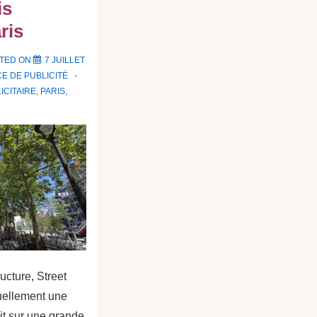
is
ris
TED ON
7 JUILLET
E DE PUBLICITÉ
ICITAIRE
,
PARIS
,
ucture, Street
uellement une
git sur une grande