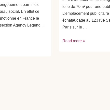
 engouement parmi les
toile de 70m² pour une pub
eau social. En effet ce
L’emplacement publicitaire 
omotionne en France le
échafaudage au 123 rue Sai
section Agency Legend. Il
Paris sur le …
Publicité
Read more »
éphémère
:
une
toile
sur
le
Parvis
Beaubourg
à
Paris