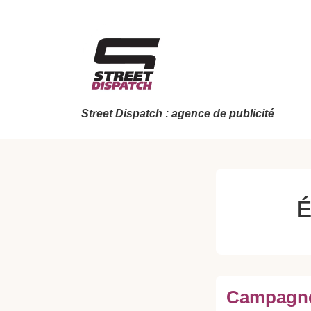
↓
passer
au
contenu
principal
Street Dispatch : agence de publicité
É
Campagne