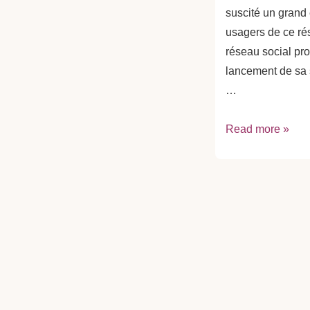
suscité un grand
usagers de ce rés
réseau social pr
lancement de sa 
…
Campagne
Read more »
d’affichage
publicitaire
dans
le
métro
pour
Tiktok