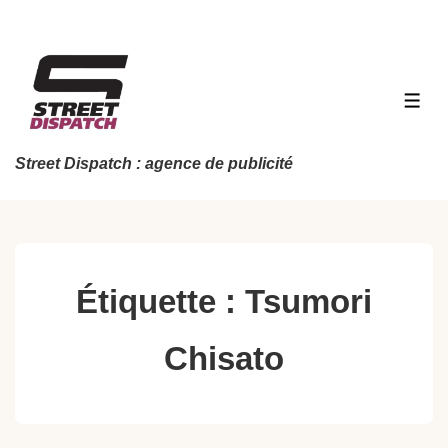
↓
passer
au
contenu
MEN
principal
Street Dispatch : agence de publicité
Étiquette :
Tsumori
Chisato