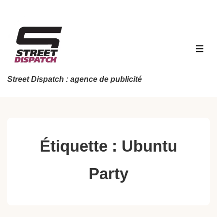
↓
passer
au
contenu
MEN
principal
Street Dispatch : agence de publicité
Étiquette :
Ubuntu
Party