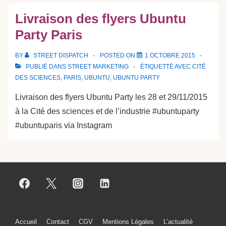
Livraison des flyers Ubuntu
Party Paris
BY
STREET DISPATCH
POSTED ON
1 OCTOBRE 2015
PUBLIÉ DANS
STREET MARKETING
ÉTIQUETTÉ AVEC
CITÉ
DES SCIENCES
,
PARIS
,
UBUNTU
,
UBUNTU PARTY
Livraison des flyers Ubuntu Party les 28 et 29/11/2015
à la Cité des sciences et de l’industrie #ubuntuparty
#ubuntuparis via Instagram
Menu
Accueil
Contact
CGV
Mentions Légales
L’actualité