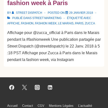
fashion week à Paris
BY
STREET DISPATCH
POSTED ON
29 JANVIER 2018
PUBLIÉ DANS
STREET MARKETING
ÉTIQUETTÉ AVEC
AFFICHE
,
FASHION
,
FASHION WEEK
,
LE MARAIS
,
PARIS
,
ZUCCA
Affichage pour @zucca_official à Paris dans le Marais
pendant la #fashionweek Une publication partagée par
Street Dispatch (@streetdispatch) le 22 Janv. 2018 à 5
:18 PST Affichage pour Zucca à Paris dans le Marais
pendant la fashion week, via Instagram
Menu
Accueil
Contact
CGV
Mentions Légales
L’actualité