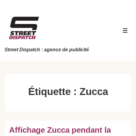
↓
passer
au
contenu
MEN
principal
Street Dispatch : agence de publicité
Étiquette :
Zucca
Affichage Zucca pendant la