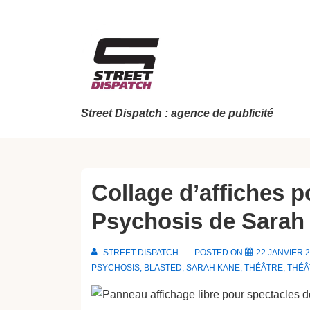
↓
passer
au
contenu
principal
Street Dispatch : agence de publicité
Collage d’affiches p
Psychosis de Sarah
STREET DISPATCH
POSTED ON
22 JANVIER 
PSYCHOSIS
,
BLASTED
,
SARAH KANE
,
THÉÂTRE
,
THÉÂ