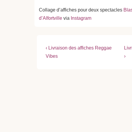
Collage d’affiches pour deux spectacles
Bla
d’Alfortville
via
Instagram
Navigation
Previous
Nex
‹ Livraison des affiches Reggae
Liv
Post
Pos
de
Vibes
›
is
is
l’article