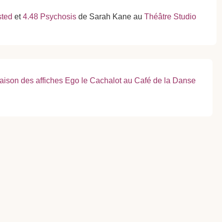
sted
et
4.48 Psychosis
de Sarah Kane au
Théâtre Studio
t
raison des affiches Ego le Cachalot au Café de la Danse
t